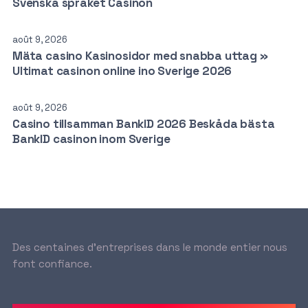
Svenska språket Casinon
août 9, 2026
Mäta casino Kasinosidor med snabba uttag »
Ultimat casinon online ino Sverige 2026
août 9, 2026
Casino tillsamman BankID 2026 Beskåda bästa
BankID casinon inom Sverige
Des centaines d’entreprises dans le monde entier nous
font confiance.