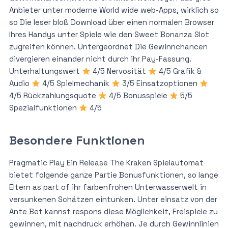
Anbieter unter moderne World wide web-Apps, wirklich so
so Die leser bloß Download über einen normalen Browser
Ihres Handys unter Spiele wie den Sweet Bonanza Slot
zugreifen können. Untergeordnet Die Gewinnchancen
divergieren einander nicht durch ihr Pay-Fassung.
Unterhaltungswert
4/5 Nervosität
4/5 Grafik &
Audio
4/5 Spielmechanik
3/5 Einsatzoptionen
4/5 Rückzahlungsquote
4/5 Bonusspiele
5/5
Spezialfunktionen
4/5
Besondere Funktionen
Pragmatic Play Ein Release The Kraken Spielautomat
bietet folgende ganze Partie Bonusfunktionen, so lange
Eltern as part of ihr farbenfrohen Unterwasserwelt in
versunkenen Schätzen eintunken. Unter einsatz von der
Ante Bet kannst respons diese Möglichkeit, Freispiele zu
gewinnen, mit nachdruck erhöhen. Je durch Gewinnlinien