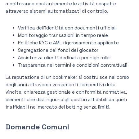
monitorando costantemente le attività sospette
attraverso sistemi automatizzati di controllo.
Verifica dell’identità con documenti ufficiali
Monitoraggio transazioni in tempo reale
Politiche KYC e AML rigorosamente applicate
Segregazione dei fondi dei giocatori
Assistenza clienti dedicata per high roller
Trasparenza nei termini e condizioni contrattuali
La reputazione di un bookmaker si costruisce nel corso
degli anni attraverso versamenti tempestivi delle
vincite, chiarezza gestionale e conformità normativa,
elementi che distinguono gli gestori affidabili da quelli
inaffidabili nel mercato del betting senza limiti.
Domande Comuni