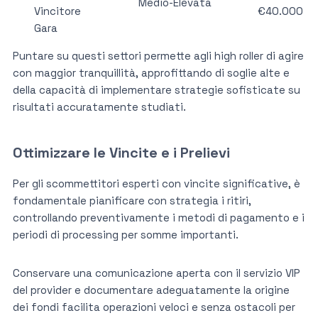
Medio-Elevata
Vincitore
€40.000
Gara
Puntare su questi settori permette agli high roller di agire
con maggior tranquillità, approfittando di soglie alte e
della capacità di implementare strategie sofisticate su
risultati accuratamente studiati.
Ottimizzare le Vincite e i Prelievi
Per gli scommettitori esperti con vincite significative, è
fondamentale pianificare con strategia i ritiri,
controllando preventivamente i metodi di pagamento e i
periodi di processing per somme importanti.
Conservare una comunicazione aperta con il servizio VIP
del provider e documentare adeguatamente la origine
dei fondi facilita operazioni veloci e senza ostacoli per