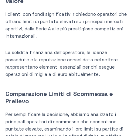
Valore
I clienti con fondi significativi richiedono operatori che
offrano limiti di puntata elevati su i principali mercati
sportivi, dalla Serie A alle più prestigiose competizioni
internazionali.
La solidità finanziaria dell’operatore, le licenze
possedute e la reputazione consolidata nel settore
rappresentano elementi essenziali per chi esegue
operazioni di migliaia di euro abitualmente.
Comparazione Limiti di Scommessa e
Prelievo
Per semplificare la decisione, abbiamo analizzato i
principali operatori di scommesse che consentono
puntate elevate, esaminando i loro limiti su partite di