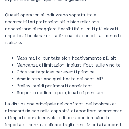
Questi operatori si indirizzano soprattutto a
scommettitori professionisti e high roller che
necessitano di maggiore flessibilità e limiti più elevati
rispetto ai bookmaker tradizionali disponibili sul mercato
italiano.
Massimali di puntata significativamente più alti
Mancanza di limitazioni ingiustificati sulle vincite
Odds vantaggiose per eventi principali
Amministrazione qualificata dei conti VIP
Prelievi rapidi per importi consistenti
Supporto dedicato per giocatori premium
La distinzione principale nei confronti dei bookmaker
standard risiede nella capacità di accettare scommesse
di importo considerevole e di corrispondere vincite
importanti senza applicare tagli o restrizioni ai account