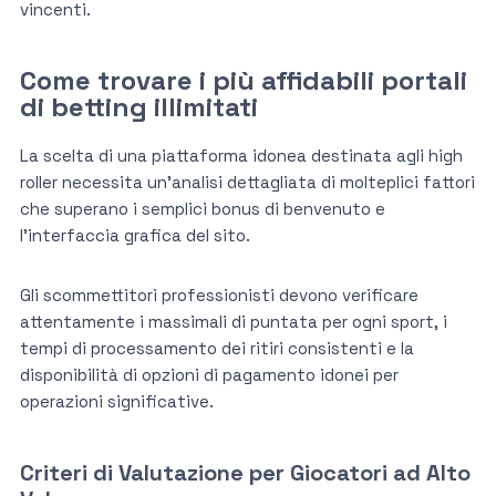
vincenti.
Come trovare i più affidabili portali
di betting illimitati
La scelta di una piattaforma idonea destinata agli high
roller necessita un’analisi dettagliata di molteplici fattori
che superano i semplici bonus di benvenuto e
l’interfaccia grafica del sito.
Gli scommettitori professionisti devono verificare
attentamente i massimali di puntata per ogni sport, i
tempi di processamento dei ritiri consistenti e la
disponibilità di opzioni di pagamento idonei per
operazioni significative.
Criteri di Valutazione per Giocatori ad Alto