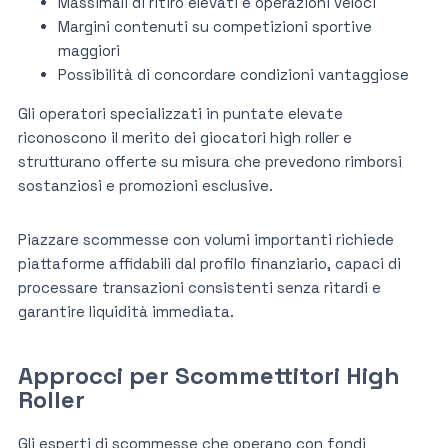
Massimali di ritiro elevati e operazioni veloci
Margini contenuti su competizioni sportive
maggiori
Possibilità di concordare condizioni vantaggiose
Gli operatori specializzati in puntate elevate
riconoscono il merito dei giocatori high roller e
strutturano offerte su misura che prevedono rimborsi
sostanziosi e promozioni esclusive.
Piazzare scommesse con volumi importanti richiede
piattaforme affidabili dal profilo finanziario, capaci di
processare transazioni consistenti senza ritardi e
garantire liquidità immediata.
Approcci per Scommettitori High
Roller
Gli esperti di scommesse che operano con fondi