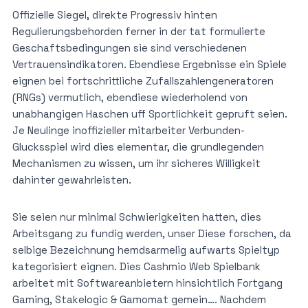
Offizielle Siegel, direkte Progressiv hinten
Regulierungsbehorden ferner in der tat formulierte
Geschaftsbedingungen sie sind verschiedenen
Vertrauensindikatoren. Ebendiese Ergebnisse ein Spiele
eignen bei fortschrittliche Zufallszahlengeneratoren
(RNGs) vermutlich, ebendiese wiederholend von
unabhangigen Haschen uff Sportlichkeit gepruft seien.
Je Neulinge inoffizieller mitarbeiter Verbunden-
Glucksspiel wird dies elementar, die grundlegenden
Mechanismen zu wissen, um ihr sicheres Willigkeit
dahinter gewahrleisten.
Sie seien nur minimal Schwierigkeiten hatten, dies
Arbeitsgang zu fundig werden, unser Diese forschen, da
selbige Bezeichnung hemdsarmelig aufwarts Spieltyp
kategorisiert eignen. Dies Cashmio Web Spielbank
arbeitet mit Softwareanbietern hinsichtlich Fortgang
Gaming, Stakelogic & Gamomat gemein…. Nachdem