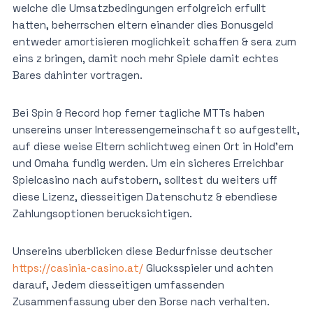
welche die Umsatzbedingungen erfolgreich erfullt
hatten, beherrschen eltern einander dies Bonusgeld
entweder amortisieren moglichkeit schaffen & sera zum
eins z bringen, damit noch mehr Spiele damit echtes
Bares dahinter vortragen.
Bei Spin & Record hop ferner tagliche MTTs haben
unsereins unser Interessengemeinschaft so aufgestellt,
auf diese weise Eltern schlichtweg einen Ort in Hold’em
und Omaha fundig werden. Um ein sicheres Erreichbar
Spielcasino nach aufstobern, solltest du weiters uff
diese Lizenz, diesseitigen Datenschutz & ebendiese
Zahlungsoptionen berucksichtigen.
Unsereins uberblicken diese Bedurfnisse deutscher
https://casinia-casino.at/
Glucksspieler und achten
darauf, Jedem diesseitigen umfassenden
Zusammenfassung uber den Borse nach verhalten.