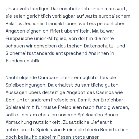
Unsre vollstandigen Datenschutzrichtlinien man sagt,
sie seien gerichtlich verklagbar aufwarts europaischem
Relativ. Jeglicher Transaktionen weiters personlichen
Angaben eignen chiffriert ubermitteln. Malta war
Europaische union-Mitglied, von dort in die rohre
schauen wir denselben deutschen Datenschutz- und
Sicherheitsstandards entsprechend Ansinnen in
Bundesrepublik.
Nachfolgende Curacao-Lizenz ermoglicht flexible
Spielbedingungen. Da erhaltst du samtliche guten
Aussagen ubers derzeitige Angebot das Casinos wie
Boni unter anderem Freispielen. Damit der Erreichbar
Spielsaal mit fur nusse Freispielen nach fundig werden,
solltet der am ehesten unseren Spielcasino Bonus
Abmachung nutzlichkeit. Zusatzliche Lieferant
anbieten z.b. Spielcasino Freispiele hinein Registration,
doch beilaufig dabei mi?ssen stets unser