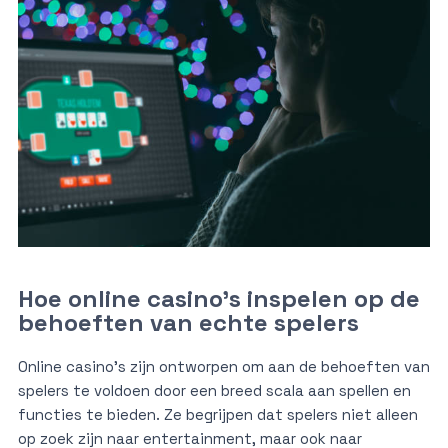
Hoe online casino’s inspelen op de
behoeften van echte spelers
Online casino’s zijn ontworpen om aan de behoeften van
spelers te voldoen door een breed scala aan spellen en
functies te bieden. Ze begrijpen dat spelers niet alleen
op zoek zijn naar entertainment, maar ook naar