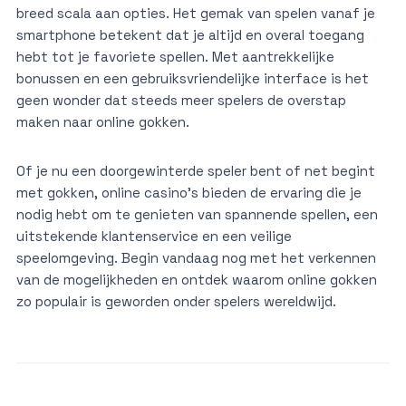
breed scala aan opties. Het gemak van spelen vanaf je
smartphone betekent dat je altijd en overal toegang
hebt tot je favoriete spellen. Met aantrekkelijke
bonussen en een gebruiksvriendelijke interface is het
geen wonder dat steeds meer spelers de overstap
maken naar online gokken.
Of je nu een doorgewinterde speler bent of net begint
met gokken, online casino’s bieden de ervaring die je
nodig hebt om te genieten van spannende spellen, een
uitstekende klantenservice en een veilige
speelomgeving. Begin vandaag nog met het verkennen
van de mogelijkheden en ontdek waarom online gokken
zo populair is geworden onder spelers wereldwijd.