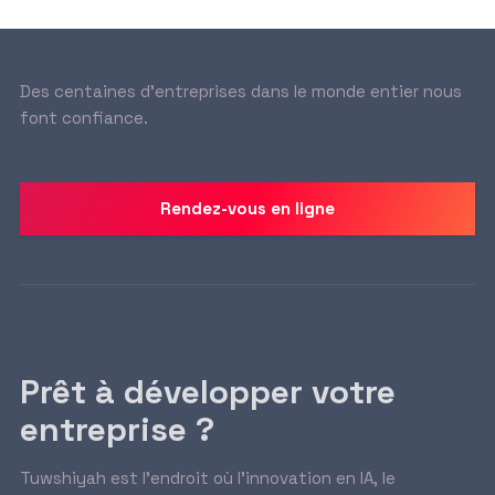
Des centaines d’entreprises dans le monde entier nous
font confiance.
Rendez-vous en ligne
Prêt à développer votre
entreprise ?
Tuwshiyah est l’endroit où l’innovation en IA, le