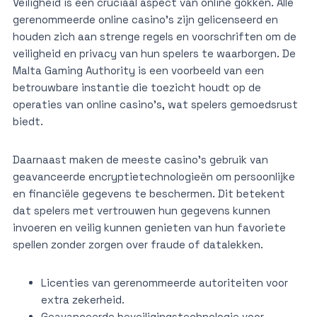
Veiligheid is een cruciaal aspect van online gokken. Alle
gerenommeerde online casino’s zijn gelicenseerd en
houden zich aan strenge regels en voorschriften om de
veiligheid en privacy van hun spelers te waarborgen. De
Malta Gaming Authority is een voorbeeld van een
betrouwbare instantie die toezicht houdt op de
operaties van online casino’s, wat spelers gemoedsrust
biedt.
Daarnaast maken de meeste casino’s gebruik van
geavanceerde encryptietechnologieën om persoonlijke
en financiële gegevens te beschermen. Dit betekent
dat spelers met vertrouwen hun gegevens kunnen
invoeren en veilig kunnen genieten van hun favoriete
spellen zonder zorgen over fraude of datalekken.
Licenties van gerenommeerde autoriteiten voor
extra zekerheid.
Geavanceerde beveiligingstechnologie voor