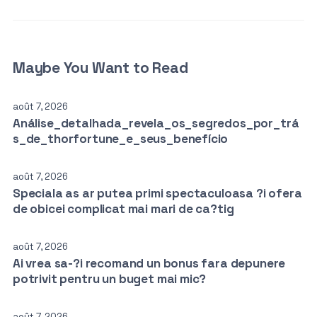
Maybe You Want to Read
août 7, 2026
Análise_detalhada_revela_os_segredos_por_trá
s_de_thorfortune_e_seus_benefício
août 7, 2026
Speciala as ar putea primi spectaculoasa ?i ofera
de obicei complicat mai mari de ca?tig
août 7, 2026
Ai vrea sa-?i recomand un bonus fara depunere
potrivit pentru un buget mai mic?
août 7, 2026