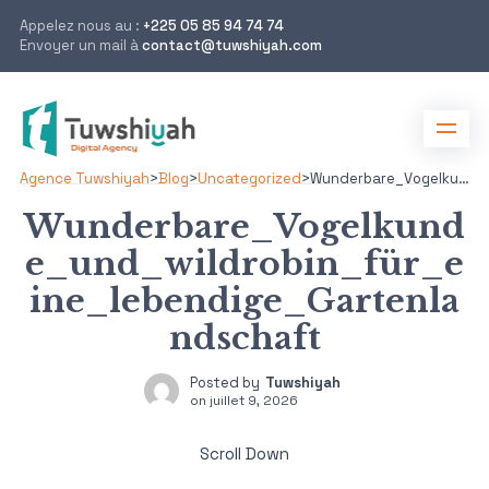
Appelez nous au :
+225 05 85 94 74 74
Envoyer un mail à
contact@tuwshiyah.com
Agence Tuwshiyah
>
Blog
>
Uncategorized
>
Wunderbare_Vogelkunde_und_wildrobin_für_eine_lebendige_Gartenlandschaft
Wunderbare_Vogelkund
e_und_wildrobin_für_e
ine_lebendige_Gartenla
ndschaft
Posted by
Tuwshiyah
on
juillet 9, 2026
Scroll Down