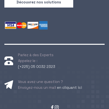
Découvrez nos solutions
Parlez à des Experts
Appelez le :
(+225) 05 0032 2323
Vous avez une question ?
Envoyez-nous un mail
en cliquant ici