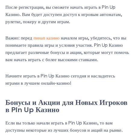
После регистрации, вы сможете начать играть в Pin Up
Казино. Вам будет доступен доступ к игровым автоматам,
рулетке, покеру и другим играм.
Важно: перед
пинап казино
началом игры, убедитесь, что вы
понимаете правила игры и условия участия. Pin Up Казино
предлагает различные бонусы и акции, которые могут помочь
вам начать играть с более высокими ставками.
Начните играть в Pin Up Казино сегодня и насладитесь
играми в лучшем онлайн-казино!
Бонусы и Акции для Новых Игроков
в Pin Up Казино
Если вы только начали играть в Pin Up Казино, то вам
доступны некоторые из лучших бонусов и акций на рынке.