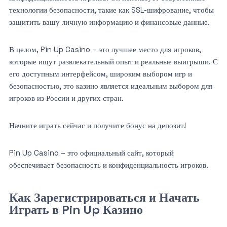
технологии безопасности, такие как SSL-шифрование, чтобы
защитить вашу личную информацию и финансовые данные.
В целом, Pin Up Casino – это лучшее место для игроков,
которые ищут развлекательный опыт и реальные выигрыши. С
его доступным интерфейсом, широким выбором игр и
безопасностью, это казино является идеальным выбором для
игроков из России и других стран.
Начните играть сейчас и получите бонус на депозит!
Pin Up Casino – это официальный сайт, который
обеспечивает безопасность и конфиденциальность игроков.
Как Зарегистрироваться и Начать
Играть в Pin Up Казино