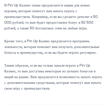
В Pin Up Казино также предлагаются акции для новых
игроков, которые помогут вам начать играть с
преимуществом. Например, если вы сделаете депозит в 50
000 рублей, то вам будет предоставлен бонус в 62 500
рублей, а также 50 бесплатных спин на любые игры.
Кроме того, в Pin Up Казино предлагается программа
лояльности, которая поможет вам получать дополнительные
бонусы и преимущества, если вы будете играть регулярно.
Таким образом, если вы только начали играть в Pin Up
Казино, то вам доступны некоторые из лучших бонусов и
акций на рынке. Вам предлагается возможность начать играть
с дополнительными средствами, которые помогут вам начать
свою игру с преимуществом.