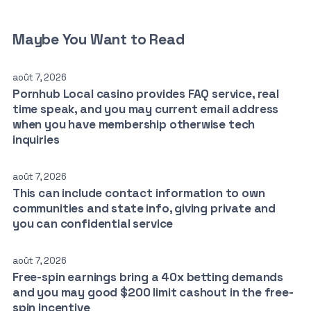
Maybe You Want to Read
août 7, 2026
Pornhub Local casino provides FAQ service, real
time speak, and you may current email address
when you have membership otherwise tech
inquiries
août 7, 2026
This can include contact information to own
communities and state info, giving private and
you can confidential service
août 7, 2026
Free-spin earnings bring a 40x betting demands
and you may good $200 limit cashout in the free-
spin incentive