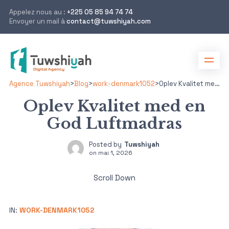
Appelez nous au :
+225 05 85 94 74 74
Envoyer un mail à
contact@tuwshiyah.com
Agence Tuwshiyah
>
Blog
>
work-denmark1052
>
Oplev Kvalitet med en God Luftmadras
Oplev Kvalitet med en
God Luftmadras
Posted by
Tuwshiyah
on
mai 1, 2026
Scroll Down
IN:
WORK-DENMARK1052