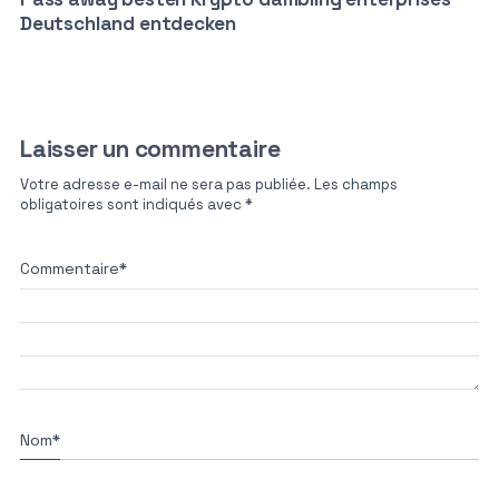
Deutschland entdecken
Laisser un commentaire
Votre adresse e-mail ne sera pas publiée.
Les champs
obligatoires sont indiqués avec
*
Commentaire
*
Nom
*