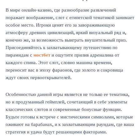
В мире онлайн-казино, где разнообразие развлечений
поражает воображение, слот с египетской тематикой занимает
особое место. Игроки ценят его за завораживающую
атмосферу древних цивилизаций, яркий визуальный ряд и,
конечно же, за возможность выиграть внушительный приз.
Присоединяйтесь к захватывающему путешествию по
пирамидам с
мостбет
и ощутите прилив адреналина от
каждого спина. Этот слот, словно машина времени,
переносит вас в эпоху фараонов, где золото и сокровища
ждут своих первооткрывателей.
Особенностью данной игры является не только ее тематика,
но и продуманный геймплей, сочетающий в себе элементы
классических слотов и современные бонусные функции.
Будьте готовы к встрече с мистическими символами, которые
оживают на барабанах, и к захватывающим раундам, где ваша
стратегия и удача будут решающими факторами.