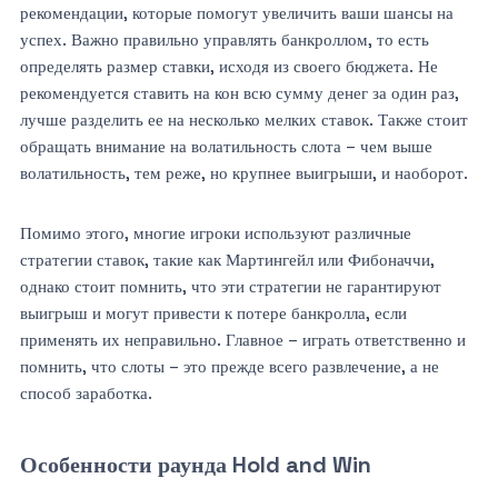
рекомендации, которые помогут увеличить ваши шансы на
успех. Важно правильно управлять банкроллом, то есть
определять размер ставки, исходя из своего бюджета. Не
рекомендуется ставить на кон всю сумму денег за один раз,
лучше разделить ее на несколько мелких ставок. Также стоит
обращать внимание на волатильность слота – чем выше
волатильность, тем реже, но крупнее выигрыши, и наоборот.
Помимо этого, многие игроки используют различные
стратегии ставок, такие как Мартингейл или Фибоначчи,
однако стоит помнить, что эти стратегии не гарантируют
выигрыш и могут привести к потере банкролла, если
применять их неправильно. Главное – играть ответственно и
помнить, что слоты – это прежде всего развлечение, а не
способ заработка.
Особенности раунда Hold and Win