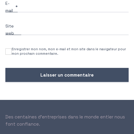
E-
*
mail
Site
web
Enregistrer mon nom, mon e-mail et mon site dans le navigateur pour
mon prochain commentaire.
Des centaines d’entreprises dans le monde entier nous
font confiance.