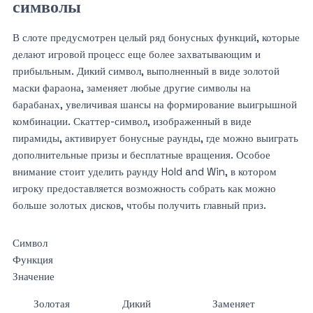
символы
В слоте предусмотрен целый ряд бонусных функций, которые
делают игровой процесс еще более захватывающим и
прибыльным. Дикий символ, выполненный в виде золотой
маски фараона, заменяет любые другие символы на
барабанах, увеличивая шансы на формирование выигрышной
комбинации. Скаттер-символ, изображенный в виде
пирамиды, активирует бонусные раунды, где можно выиграть
дополнительные призы и бесплатные вращения. Особое
внимание стоит уделить раунду Hold and Win, в котором
игроку предоставляется возможность собрать как можно
больше золотых дисков, чтобы получить главный приз.
Символ
Функция
Значение
Золотая
Дикий
Заменяет