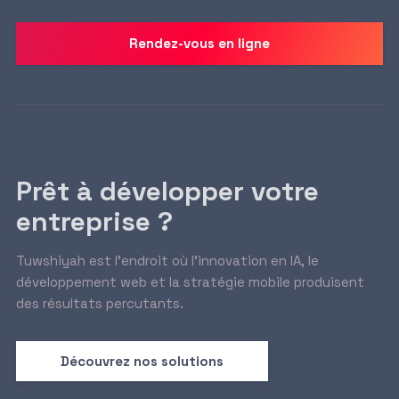
Rendez-vous en ligne
Prêt à développer votre
entreprise ?
Tuwshiyah est l’endroit où l’innovation en IA, le
développement web et la stratégie mobile produisent
des résultats percutants.
Découvrez nos solutions