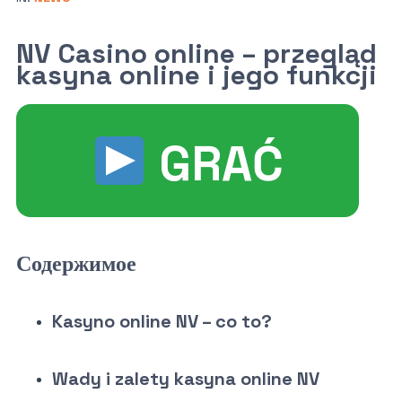
NV Casino online – przegląd
kasyna online i jego funkcji
GRAĆ
Содержимое
Kasyno online NV – co to?
Wady i zalety kasyna online NV