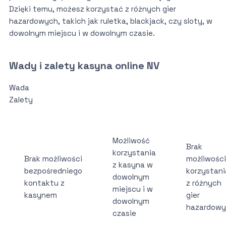
Dzięki temu, możesz korzystać z różnych gier
hazardowych, takich jak ruletka, blackjack, czy sloty, w
dowolnym miejscu i w dowolnym czasie.
Wady i zalety kasyna online NV
Wada
Zalety
Możliwość
Brak
korzystania
Brak możliwości
możliwości
z kasyna w
bezpośredniego
korzystani
dowolnym
kontaktu z
z różnych
miejscu i w
kasynem
gier
dowolnym
hazardow
czasie