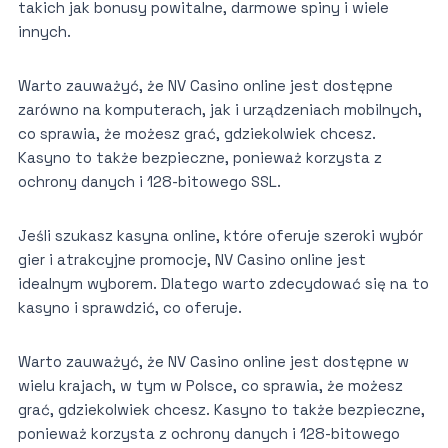
takich jak bonusy powitalne, darmowe spiny i wiele
innych.
Warto zauważyć, że NV Casino online jest dostępne
zarówno na komputerach, jak i urządzeniach mobilnych,
co sprawia, że możesz grać, gdziekolwiek chcesz.
Kasyno to także bezpieczne, ponieważ korzysta z
ochrony danych i 128-bitowego SSL.
Jeśli szukasz kasyna online, które oferuje szeroki wybór
gier i atrakcyjne promocje, NV Casino online jest
idealnym wyborem. Dlatego warto zdecydować się na to
kasyno i sprawdzić, co oferuje.
Warto zauważyć, że NV Casino online jest dostępne w
wielu krajach, w tym w Polsce, co sprawia, że możesz
grać, gdziekolwiek chcesz. Kasyno to także bezpieczne,
ponieważ korzysta z ochrony danych i 128-bitowego