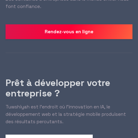
font confiance.
Rendez-vous en ligne
Prêt à développer votre
entreprise ?
Tuwshiyah est l’endroit où l’innovation en IA, le
développement web et la stratégie mobile produisent
des résultats percutants.