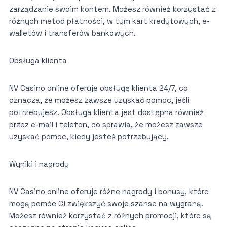
zarządzanie swoim kontem. Możesz również korzystać z
różnych metod płatności, w tym kart kredytowych, e-
walletów i transferów bankowych.
Obsługa klienta
NV Casino online oferuje obsługę klienta 24/7, co
oznacza, że możesz zawsze uzyskać pomoc, jeśli
potrzebujesz. Obsługa klienta jest dostępna również
przez e-mail i telefon, co sprawia, że możesz zawsze
uzyskać pomoc, kiedy jesteś potrzebujący.
Wyniki i nagrody
NV Casino online oferuje różne nagrody i bonusy, które
mogą pomóc Ci zwiększyć swoje szanse na wygraną.
Możesz również korzystać z różnych promocji, które są