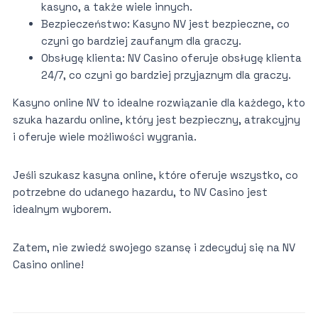
kasyno, a także wiele innych.
Bezpieczeństwo: Kasyno NV jest bezpieczne, co
czyni go bardziej zaufanym dla graczy.
Obsługę klienta: NV Casino oferuje obsługę klienta
24/7, co czyni go bardziej przyjaznym dla graczy.
Kasyno online NV to idealne rozwiązanie dla każdego, kto
szuka hazardu online, który jest bezpieczny, atrakcyjny
i oferuje wiele możliwości wygrania.
Jeśli szukasz kasyna online, które oferuje wszystko, co
potrzebne do udanego hazardu, to NV Casino jest
idealnym wyborem.
Zatem, nie zwiedź swojego szansę i zdecyduj się na NV
Casino online!