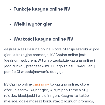
Funkcje kasyna online NV
Wielki wybór gier
Wartości kasyna online NV
Jeśli szukasz kasyna online, które oferuje szeroki wybór
gier i atrakcyjne promocje, NV Casino online jest
idealnym wyborem. W tym przeglądzie kasyna online i
jego funkcji, przedstawimy Ci jego zalety i wady, aby
pomóc Ci w podejmowaniu decyzji.
NV Casino online
casino nv
to kasyno online, które
oferuje szeroki wybór gier, w tym popularne sloty,
ruletke, blackjacki i wiele innych. Kasyno to także
miejsce, gdzie możesz korzystać z różnych promocji,