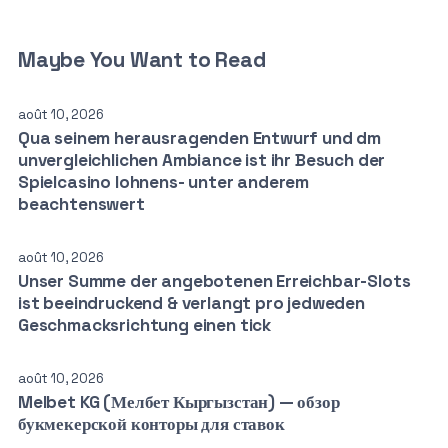
Maybe You Want to Read
août 10, 2026
Qua seinem herausragenden Entwurf und dm
unvergleichlichen Ambiance ist ihr Besuch der
Spielcasino lohnens- unter anderem
beachtenswert
août 10, 2026
Unser Summe der angebotenen Erreichbar-Slots
ist beeindruckend & verlangt pro jedweden
Geschmacksrichtung einen tick
août 10, 2026
Melbet KG (Мелбет Кыргызстан) — обзор
букмекерской конторы для ставок