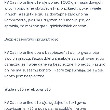
NV Casino online oferuje ponad 1 000 gier hazardowych,
w tym popularne sloty, ruletka, blackjack, poker i wiele
innych. Wszystkie gry są dostępne zarówno na
komputerze, jak i na urządzeniach mobilnych, co
sprawia, że możesz grać, gdziekolwiek chcesz.
Bezpieczeństwo i prywatność
NV Casino online dba o bezpieczeństwo i prywatność
swoich graczy. Wszystkie transakcje są szyfrowane, co
oznacza, że Twoje dane są bezpieczne. Ponadto, kasyno
online ma systemy kontroli, które zapewniają, że Twoje
konto jest bezpieczne.
Wydajność i efektywność
NV Casino online oferuje wydajne i efektywne
rozwiązanie, które pozwala na szybkie i łatwe