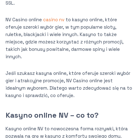
SSL.
NV Casino online
casino nv
to kasyno online, które
oferuje szeroki wybór gier, w tym popularne sloty,
ruletke, blackjacki i wiele innych. Kasyno to także
miejsce, gdzie możesz korzystać z różnych promocji,
takich jak bonusy powitalne, darmowe spiny i wiele
innych.
Jeśli szukasz kasyna online, które oferuje szeroki wybór
gier i atrakcyjne promocje, NV Casino online jest
idealnym wyborem. Dlatego warto zdecydować się na to
kasyno i sprawdzić, co oferuje.
Kasyno online NV – co to?
Kasyno online NV to nowoczesna forma rozrywki, która
pozwala na grę w kasyno z komfortu swojego domu.