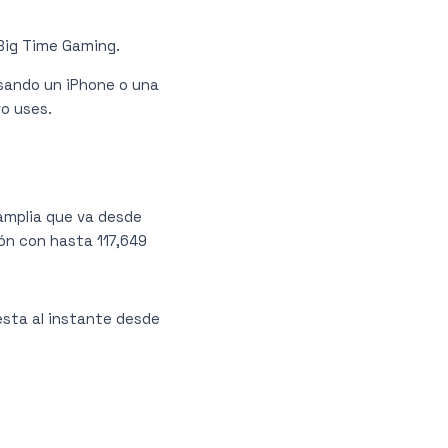
Big Time Gaming.
sando un iPhone o una
vo uses.
 amplia que va desde
ón con hasta 117,649
uesta al instante desde