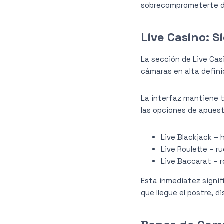
sobrecomprometerte d
Live Casino: S
La sección de Live Cas
cámaras en alta defini
La interfaz mantiene to
las opciones de apues
Live Blackjack – 
Live Roulette – r
Live Baccarat – 
Esta inmediatez signif
que llegue el postre, d