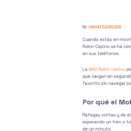
IN:
UNCATEGORIZED
Cuando estás en movim
Robin Casino se ha con
en sus teléfonos.
La
Wild Robin casino
pl
que cargan en segundo
favorito sin navegar p
Por qué el Mo
Ráfagas cortas y de al
esperando un tren o t
de un minuto.