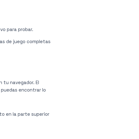
vo para probar.
ras de juego completas
 tu navegador. El
e puedas encontrar lo
to en la parte superior