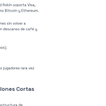
d Robin soporta Visa,
omo Bitcoin y Ethereum.
es sin volver a
 un descanso de café y
nos).
s jugadores rara vez
iones Cortas
 estructura de