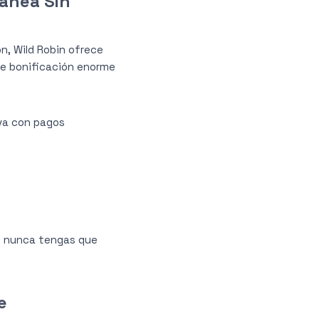
ánea Sin
ón, Wild Robin ofrece
de bonificación enorme
iva con pagos
e nunca tengas que
e