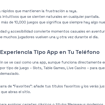
 rápidos que mantienen la frustración a raya.
s intuitivos que se sienten naturales en cualquier pantalla.
 más de 10,000 juegos que significa que siempre hay algo nue
idad y accesibilidad convierte momentos casuales en aventu
que muchos jugadores vuelven una y otra vez durante el día.
Experiencia Tipo App en Tu Teléfono
bin se ve casi como una app, aunque funciona directamente en
or tipo de juego – Slots, Table Games, Live Casino – para qu
 demasiado.
barra de “Favorites”: añade tus títulos favoritos y los verás jus
 que abras el sitio.
 para explorar carretes clásicos o títulos Megaways modernos.