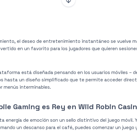
iento, el deseo de entretenimiento instantáneo se vuelve más
vertido en un favorito para los jugadores que quieren sesione
ataforma está diseñada pensando en los usuarios móviles – de
s hasta un diseño simplificado que te permite acceder direc
or menús interminables.
bile Gaming es Rey en Wild Robin Casi
ta energía de emoción son un sello distintivo del juego móvil.
omando un descanso para el café, puedes comenzar un juego 