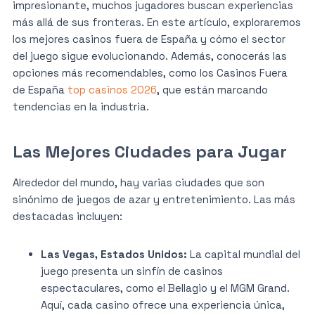
impresionante, muchos jugadores buscan experiencias
más allá de sus fronteras. En este artículo, exploraremos
los mejores casinos fuera de España y cómo el sector
del juego sigue evolucionando. Además, conocerás las
opciones más recomendables, como los Casinos Fuera
de España
top casinos 2026
, que están marcando
tendencias en la industria.
Las Mejores Ciudades para Jugar
Alrededor del mundo, hay varias ciudades que son
sinónimo de juegos de azar y entretenimiento. Las más
destacadas incluyen:
Las Vegas, Estados Unidos:
La capital mundial del
juego presenta un sinfín de casinos
espectaculares, como el Bellagio y el MGM Grand.
Aquí, cada casino ofrece una experiencia única,