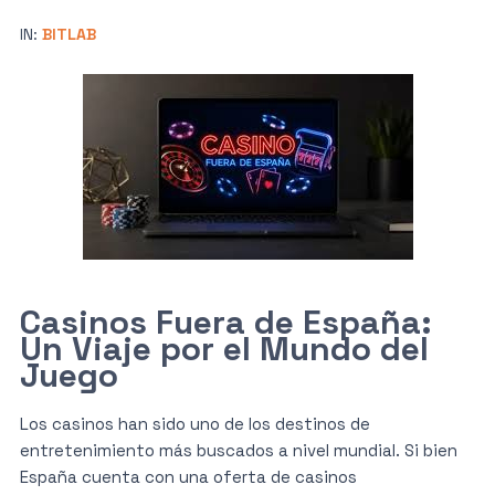
IN:
BITLAB
Casinos Fuera de España:
Un Viaje por el Mundo del
Juego
Los casinos han sido uno de los destinos de
entretenimiento más buscados a nivel mundial. Si bien
España cuenta con una oferta de casinos