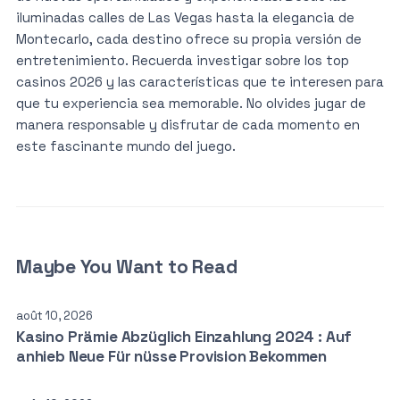
iluminadas calles de Las Vegas hasta la elegancia de
Montecarlo, cada destino ofrece su propia versión de
entretenimiento. Recuerda investigar sobre los top
casinos 2026 y las características que te interesen para
que tu experiencia sea memorable. No olvides jugar de
manera responsable y disfrutar de cada momento en
este fascinante mundo del juego.
Maybe You Want to Read
août 10, 2026
Kasino Prämie Abzüglich Einzahlung 2024 : Auf
anhieb Neue Für nüsse Provision Bekommen