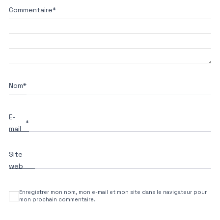
Commentaire
*
Nom
*
E-
*
mail
Site
web
Enregistrer mon nom, mon e-mail et mon site dans le navigateur pour
mon prochain commentaire.