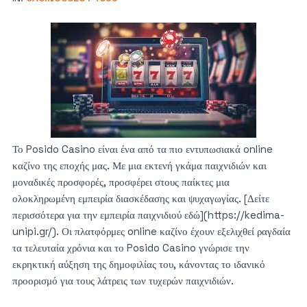
Το Posido Casino είναι ένα από τα πιο εντυπωσιακά online
καζίνο της εποχής μας. Με μια εκτενή γκάμα παιχνιδιών και
μοναδικές προσφορές, προσφέρει στους παίκτες μια
ολοκληρωμένη εμπειρία διασκέδασης και ψυχαγωγίας. [Δείτε
περισσότερα για την εμπειρία παιχνιδιού εδώ](https://kedima-
unipi.gr/). Οι πλατφόρμες online καζίνο έχουν εξελιχθεί ραγδαία
τα τελευταία χρόνια και το Posido Casino γνώρισε την
εκρηκτική αύξηση της δημοφιλίας του, κάνοντας το ιδανικό
προορισμό για τους λάτρεις των τυχερών παιχνιδιών.