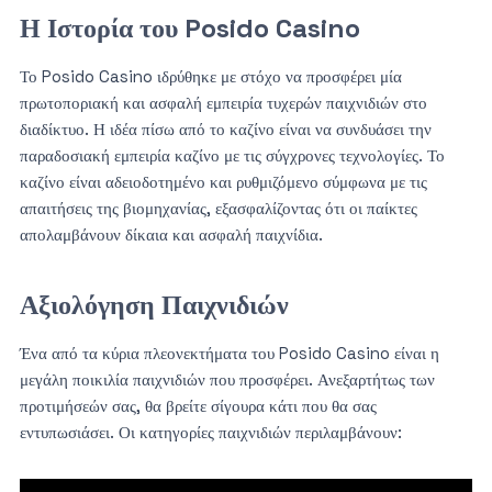
Η Ιστορία του Posido Casino
Το Posido Casino ιδρύθηκε με στόχο να προσφέρει μία
πρωτοποριακή και ασφαλή εμπειρία τυχερών παιχνιδιών στο
διαδίκτυο. Η ιδέα πίσω από το καζίνο είναι να συνδυάσει την
παραδοσιακή εμπειρία καζίνο με τις σύγχρονες τεχνολογίες. Το
καζίνο είναι αδειοδοτημένο και ρυθμιζόμενο σύμφωνα με τις
απαιτήσεις της βιομηχανίας, εξασφαλίζοντας ότι οι παίκτες
απολαμβάνουν δίκαια και ασφαλή παιχνίδια.
Αξιολόγηση Παιχνιδιών
Ένα από τα κύρια πλεονεκτήματα του Posido Casino είναι η
μεγάλη ποικιλία παιχνιδιών που προσφέρει. Ανεξαρτήτως των
προτιμήσεών σας, θα βρείτε σίγουρα κάτι που θα σας
εντυπωσιάσει. Οι κατηγορίες παιχνιδιών περιλαμβάνουν: