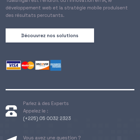
Tuwshiyah est l’endroit où l’innovation en IA, le
développement web et la stratégie mobile produisent
des résultats percutants.
Découvrez nos solutions
Parlez à des Experts
Appelez le :
(+225) 05 0032 2323
Vous avez une question ?