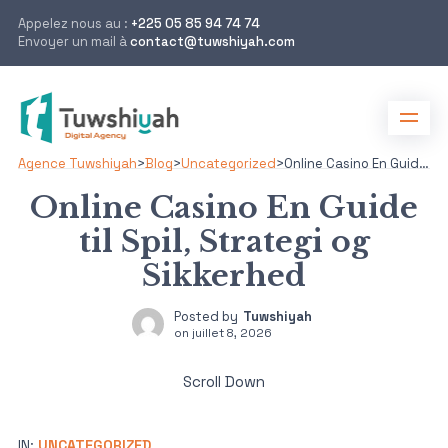
Appelez nous au :
+225 05 85 94 74 74
Envoyer un mail à
contact@tuwshiyah.com
Agence Tuwshiyah
>
Blog
>
Uncategorized
>
Online Casino En Guide til Spil, Strategi og Sikkerhed
Online Casino En Guide
til Spil, Strategi og
Sikkerhed
Posted by
Tuwshiyah
on
juillet 8, 2026
Scroll Down
IN:
UNCATEGORIZED