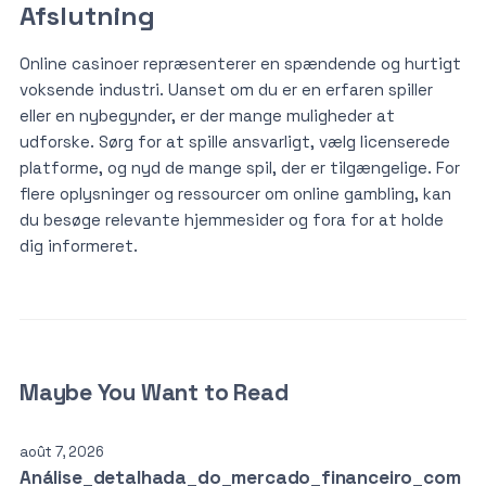
Afslutning
Online casinoer repræsenterer en spændende og hurtigt
voksende industri. Uanset om du er en erfaren spiller
eller en nybegynder, er der mange muligheder at
udforske. Sørg for at spille ansvarligt, vælg licenserede
platforme, og nyd de mange spil, der er tilgængelige. For
flere oplysninger og ressourcer om online gambling, kan
du besøge relevante hjemmesider og fora for at holde
dig informeret.
Maybe You Want to Read
août 7, 2026
Análise_detalhada_do_mercado_financeiro_com