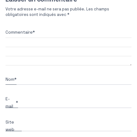
Votre adresse e-mail ne sera pas publiée.
Les champs
obligatoires sont indiqués avec
*
Commentaire
*
Nom
*
E-
*
mail
Site
web