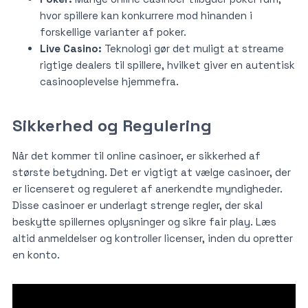
hvor spillere kan konkurrere mod hinanden i
forskellige varianter af poker.
Live Casino:
Teknologi gør det muligt at streame
rigtige dealers til spillere, hvilket giver en autentisk
casinooplevelse hjemmefra.
Sikkerhed og Regulering
Når det kommer til online casinoer, er sikkerhed af
største betydning. Det er vigtigt at vælge casinoer, der
er licenseret og reguleret af anerkendte myndigheder.
Disse casinoer er underlagt strenge regler, der skal
beskytte spillernes oplysninger og sikre fair play. Læs
altid anmeldelser og kontroller licenser, inden du opretter
en konto.