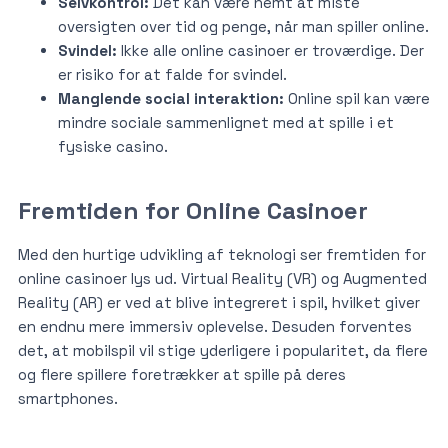
Selvkontrol:
Det kan være nemt at miste
oversigten over tid og penge, når man spiller online.
Svindel:
Ikke alle online casinoer er troværdige. Der
er risiko for at falde for svindel.
Manglende social interaktion:
Online spil kan være
mindre sociale sammenlignet med at spille i et
fysiske casino.
Fremtiden for Online Casinoer
Med den hurtige udvikling af teknologi ser fremtiden for
online casinoer lys ud. Virtual Reality (VR) og Augmented
Reality (AR) er ved at blive integreret i spil, hvilket giver
en endnu mere immersiv oplevelse. Desuden forventes
det, at mobilspil vil stige yderligere i popularitet, da flere
og flere spillere foretrækker at spille på deres
smartphones.