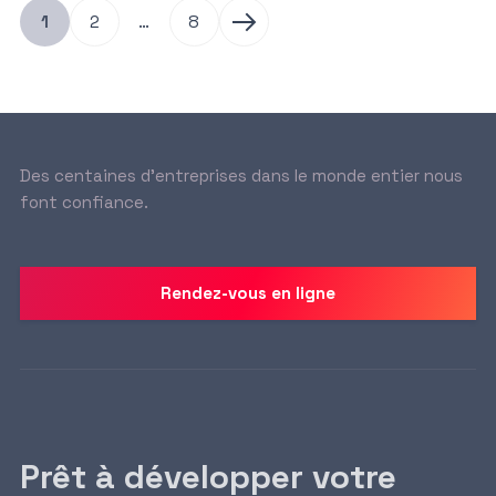
1
2
…
8
Des centaines d’entreprises dans le monde entier nous
font confiance.
Rendez-vous en ligne
Prêt à développer votre