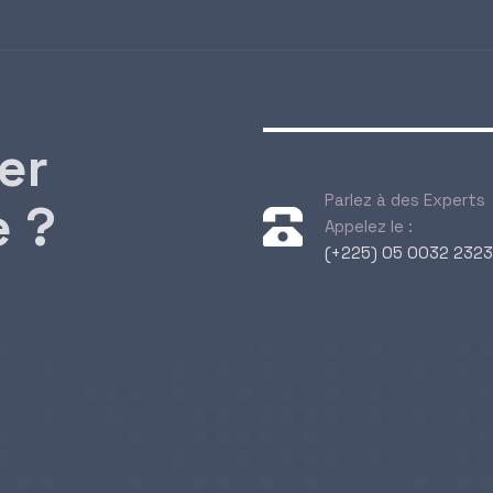
er
Parlez à des Experts
e ?
Appelez le :
(+225) 05 0032 2323