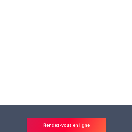
Rendez-vous en ligne