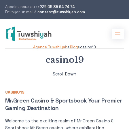
Appelez nous au :
+225 05 85 94 74 74
Envoyer un mail à
contact@tuwshiyah.com
Agence Tuwshiyah
>
Blog
>
casino19
casino19
Scroll Down
CASINO19
Mr.Green Casino & Sportsbook Your Premier
Gaming Destination
Welcome to the exciting realm of Mr.Green Casino &
Sportsbook Mr.Green casino, where exhilarating