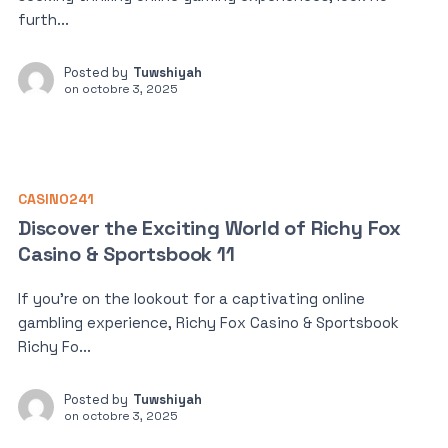
furth...
Posted by
Tuwshiyah
on
octobre 3, 2025
CASINO241
Discover the Exciting World of Richy Fox
Casino & Sportsbook 11
If you’re on the lookout for a captivating online
gambling experience, Richy Fox Casino & Sportsbook
Richy Fo...
Posted by
Tuwshiyah
on
octobre 3, 2025