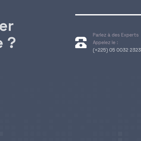
er
Parlez à des Experts
e ?
Appelez le :
(+225) 05 0032 2323