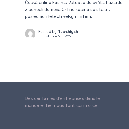
Česká online kasina: Vstupte do světa hazardu
z pohodlí domova Online kasina se stala v
posledních letech velkým hitem. ...
Posted by
Tuwshiyah
on
octobre 25, 2025
Des centaines d’entreprises dans le
monde entier nous font confiance.