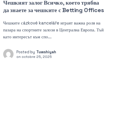
Чешкият залог Всичко, което трябва
да знаете за чешките с Betting Offices
Чешките сázkové kanceláře играят важна роля на
пазара на спортните залози в Централна Европа. Тъй
като интересът към спо...
Posted by
Tuwshiyah
on
octobre 25, 2025