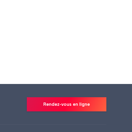
Rendez-vous en ligne