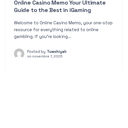
Online Casino Memo Your Ultimate
Guide to the Best in iGaming
Welcome to Online Casino Memo, your one-stop
resource for everything related to online
gambling. If you’re looking...
Posted by
Tuwshiyah
on
novembre 7, 2025