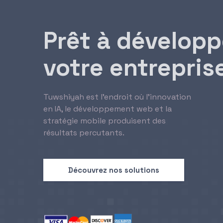
Prêt à développ
votre entrepris
Tuwshiyah est l’endroit où l’innovation
en IA, le développement web et la
stratégie mobile produisent des
résultats percutants.
Découvrez nos solutions