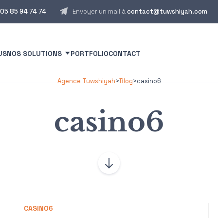
05 85 94 74 74
Envoyer un mail à
contact@tuwshiyah.com
US
NOS SOLUTIONS
PORTFOLIO
CONTACT
Agence Tuwshiyah
>
Blog
>
casino6
casino6
CASINO6