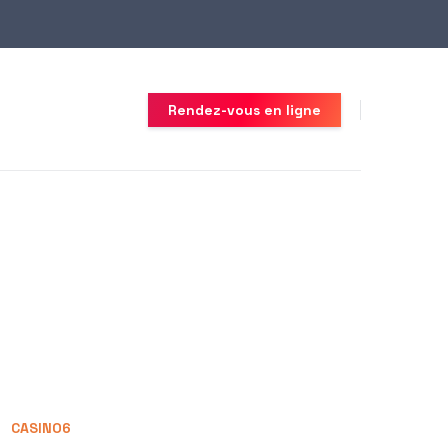
Rendez-vous en ligne
CASINO6