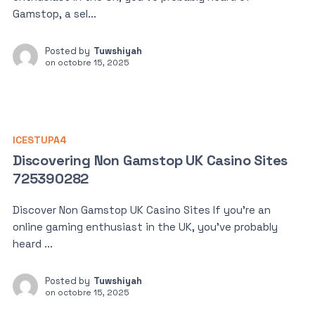
Gamstop, a sel...
Posted by
Tuwshiyah
on
octobre 15, 2025
ICESTUPA4
Discovering Non Gamstop UK Casino Sites
725390282
Discover Non Gamstop UK Casino Sites If you’re an
online gaming enthusiast in the UK, you’ve probably
heard ...
Posted by
Tuwshiyah
on
octobre 15, 2025