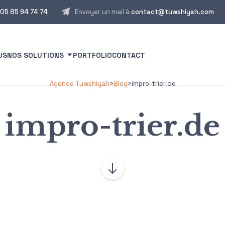
05 85 94 74 74
Envoyer un mail à
contact@tuwshiyah.com
US
NOS SOLUTIONS
PORTFOLIO
CONTACT
Agence Tuwshiyah
>
Blog
>
impro-trier.de
impro-trier.de