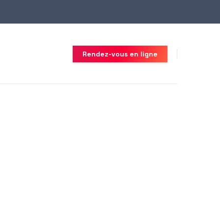
Rendez-vous en ligne