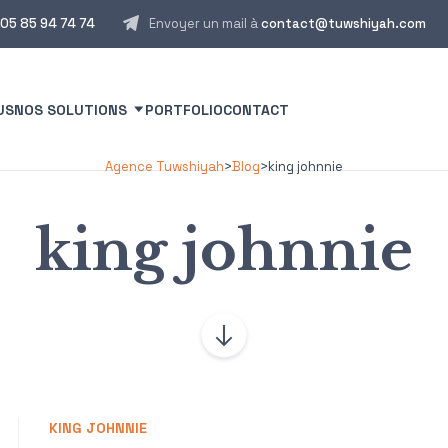
05 85 94 74 74
Envoyer un mail à
contact@tuwshiyah.com
US
NOS SOLUTIONS
PORTFOLIO
CONTACT
Agence Tuwshiyah
>
Blog
>
king johnnie
king johnnie
KING JOHNNIE