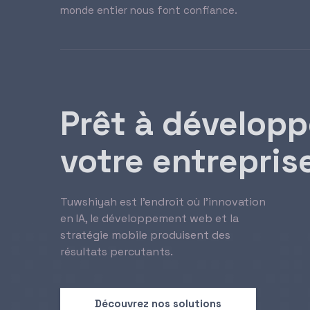
monde entier nous font confiance.
Prêt à développ
votre entrepris
Tuwshiyah est l’endroit où l’innovation
en IA, le développement web et la
stratégie mobile produisent des
résultats percutants.
Découvrez nos solutions