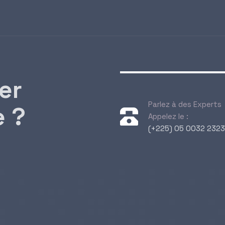
er
Parlez à des Experts
e ?
Appelez le :
(+225) 05 0032 2323