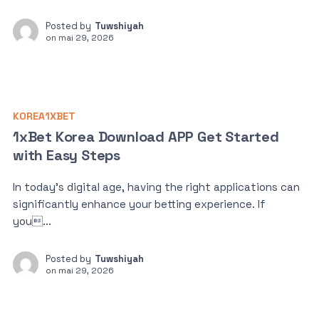
Posted by
Tuwshiyah
on
mai 29, 2026
KOREA1XBET
1xBet Korea Download APP Get Started
with Easy Steps
In today’s digital age, having the right applications can
significantly enhance your betting experience. If
you...
Posted by
Tuwshiyah
on
mai 29, 2026