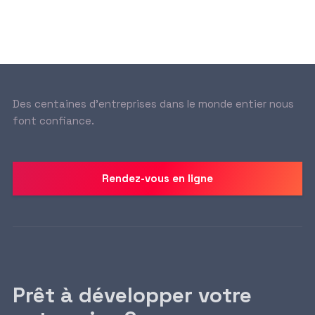
Des centaines d’entreprises dans le monde entier nous
font confiance.
Rendez-vous en ligne
Prêt à développer votre