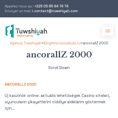
Appelez nous au :
+225 05 85 94 74 74
Envoyer un mail à
contact@tuwshiyah.com
Agence Tuwshiyah
>
Blog
>
morozovskobr.ru
>
ancorallZ 2000
ancorallZ 2000
Scroll Down
ANCORALLZ 2000
Új kaszinók online: aktuális lehetőségek Casino siteleri,
oyuncuların şikayetlerini ciddiye aldıklarını göstermek
için...