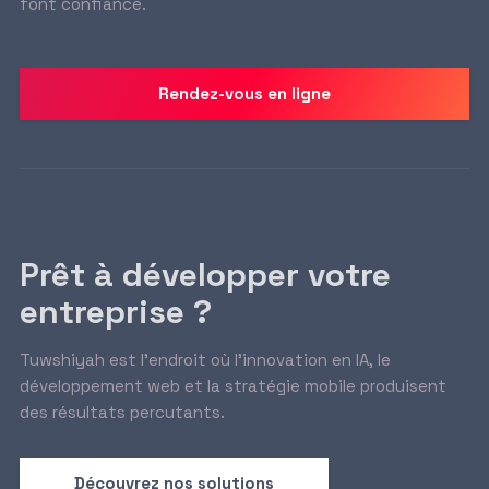
font confiance.
Rendez-vous en ligne
Prêt à développer votre
entreprise ?
Tuwshiyah est l’endroit où l’innovation en IA, le
développement web et la stratégie mobile produisent
des résultats percutants.
Découvrez nos solutions