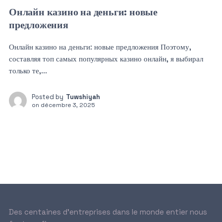
Онлайн казино на деньги: новые
предложения
Онлайн казино на деньги: новые предложения Поэтому,
составляя топ самых популярных казино онлайн, я выбирал
только те,...
Posted by
Tuwshiyah
on
décembre 3, 2025
Des centaines d’entreprises dans le monde entier nous