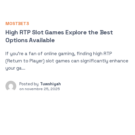
MOSTBET3
High RTP Slot Games Explore the Best
Options Available
If you’re a fan of online gaming, finding high RTP
(Return to Player) slot games can significantly enhance
your ga...
Posted by
Tuwshiyah
on
novembre 25, 2025