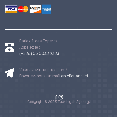
Parlez à des Experts
Appelez le :
(+225) 05 0032 2323
Vous avez une question ?
Envoyez-nous un mail
en cliquant ici
Copyright © 2023 Tuwshiyah Agency.