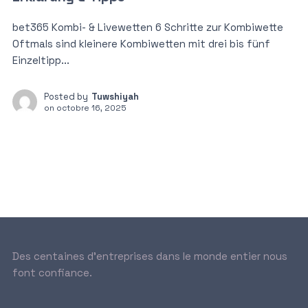
bet365 Kombi- & Livewetten 6 Schritte zur Kombiwette
Oftmals sind kleinere Kombiwetten mit drei bis fünf
Einzeltipp...
Posted by
Tuwshiyah
on
octobre 16, 2025
Des centaines d’entreprises dans le monde entier nous
font confiance.