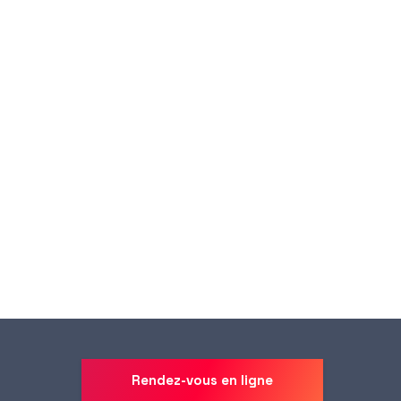
Rendez-vous en ligne