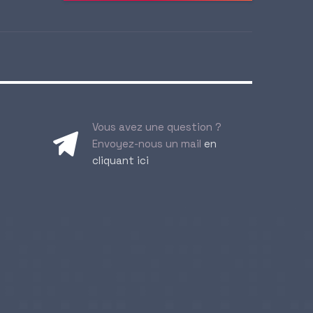
Vous avez une question ?
Envoyez-nous un mail
en
cliquant ici