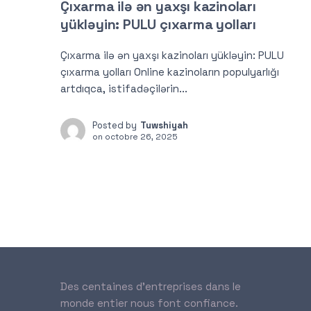
Çıxarma ilə ən yaxşı kazinoları
yükləyin: PULU çıxarma yolları
Çıxarma ilə ən yaxşı kazinoları yükləyin: PULU
çıxarma yolları Online kazinoların populyarlığı
artdıqca, istifadəçilərin...
Posted by
Tuwshiyah
on
octobre 26, 2025
Des centaines d’entreprises dans le
monde entier nous font confiance.