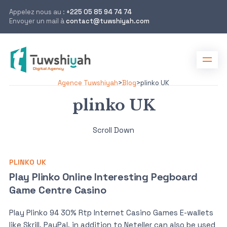
Appelez nous au :
+225 05 85 94 74 74
Envoyer un mail à
contact@tuwshiyah.com
Agence Tuwshiyah
>
Blog
>
plinko UK
plinko UK
Scroll Down
PLINKO UK
Play Plinko Online Interesting Pegboard
Game Centre Casino
Play Plinko 94 30% Rtp Internet Casino Games E-wallets
like Skrill, PayPal, in addition to Neteller can also be used