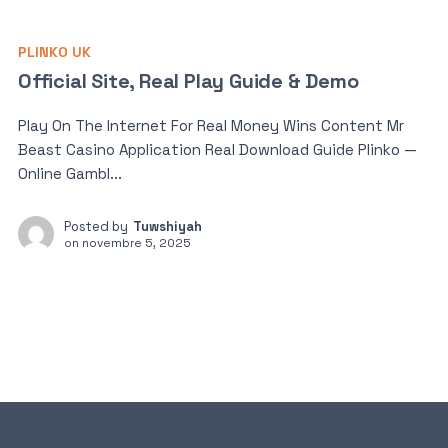
PLINKO UK
Official Site, Real Play Guide & Demo
Play On The Internet For Real Money Wins Content Mr
Beast Casino Application Real Download Guide Plinko —
Online Gambl...
Posted by
Tuwshiyah
on
novembre 5, 2025