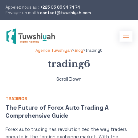
Appelez nous au :
+225 05 85 94 74 74
Envoyer un mail à
contact@tuwshiyah.com
Agence Tuwshiyah
>
Blog
>
trading6
trading6
Scroll Down
TRADING6
The Future of Forex Auto Trading A
Comprehensive Guide
Forex auto trading has revolutionized the way traders
operate in the foreign exchange market. With the