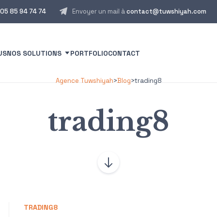
05 85 94 74 74
Envoyer un mail à
contact@tuwshiyah.com
US
NOS SOLUTIONS
PORTFOLIO
CONTACT
Agence Tuwshiyah
>
Blog
>
trading8
trading8
TRADING8