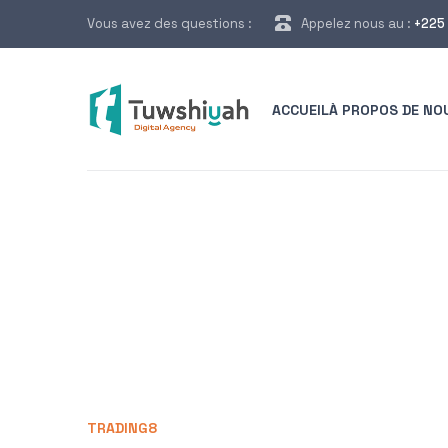
Vous avez des questions :
Appelez nous au :
+225 
ACCUEIL
À PROPOS DE NO
TRADING8