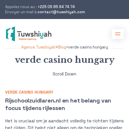
Appelez nous au :
+225 05 85 94 74 74
Envoyer un mail à
contact@tuwshiyah.com
Agence Tuwshiyah
>
Blog
>
verde casino hungary
verde casino hungary
Scroll Down
VERDE CASINO HUNGARY
Rijschoolzuidlaren.nl en het belang van
focus tijdens rijlessen
Het is cruciaal om je aandacht volledig te richten tijdens
het rijden. Dit helpt niet alleen om de technieken sneller