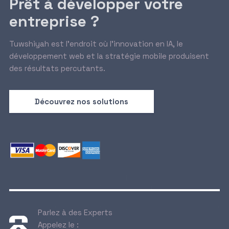
Prêt à développer votre
entreprise ?
Tuwshiyah est l’endroit où l’innovation en IA, le
développement web et la stratégie mobile produisent
des résultats percutants.
Découvrez nos solutions
Parlez à des Experts
Appelez le :